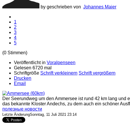
by geschrieben von
Johannes Maier
1
2
3
4
5
(0 Stimmen)
Veröffentlicht in
Voralpenseen
Gelesen 6720 mal
Schriftgröße
Schrift verkleinern
Schrift vergrößern
Drucken
Email
Der Seerundweg um den Ammersee ist rund 42 km lang und eign
das bekannte Kloster Andechs, zu dem auch ein schöner Ausfl
полезные новости
Letzte ÄnderungSonntag, 11 Juli 2021 23:14